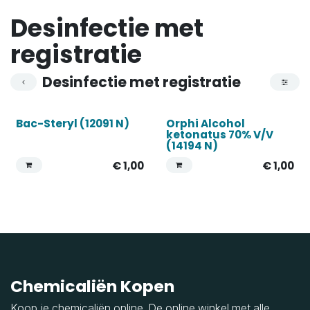
Desinfectie met
registratie
Desinfectie met registratie
Bac-Steryl (12091 N)
Orphi Alcohol
ketonatus 70% V/V
(14194 N)
€
1,00
€
1,00
Chemicaliën Kopen
Koop je chemicaliën online. De online winkel met alle