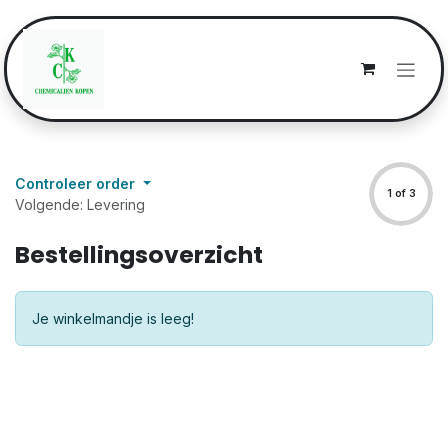
Overslaan naar inhoud
Controleer order
1 of 3
Volgende: Levering
Bestellingsoverzicht
Je winkelmandje is leeg!