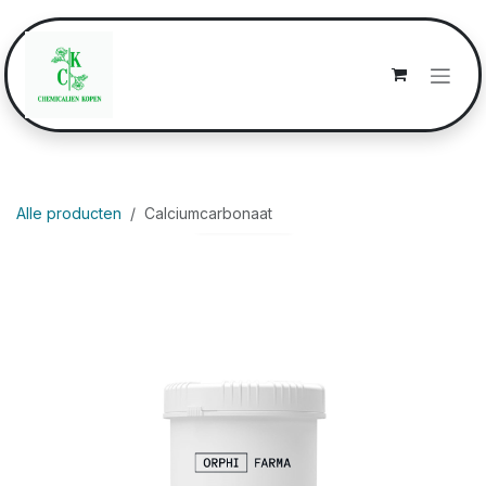
Overslaan naar inhoud
Alle producten
Calciumcarbonaat