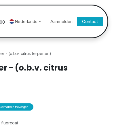
Nederlands
Aanmelden
Contact
500
r - (o.b.v. citrus terpenen)
 - (o.b.v. citrus
elmandje toevoegen
 fluorcoat