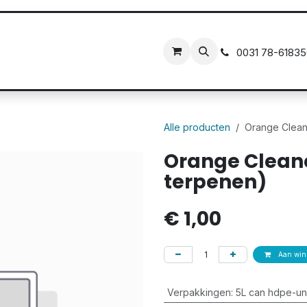
ct
0031 78
-6183
Alle producten
Orange Cleane
Orange Cleaner
terpenen)
€
1,00
Aan wink
Verpakkingen
:
5L can hdpe-un