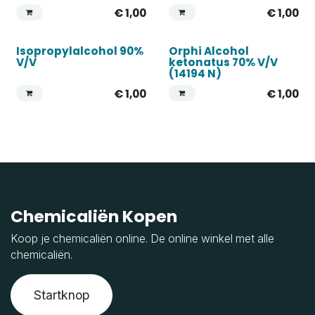
€
1,00
€
1,00
Isopropylalcohol 90%
Orphi Alcohol
V/V
ketonatus 70% V/V
(14194 N)
€
1,00
€
1,00
Chemicaliën Kopen
Koop je chemicaliën online. De online winkel met alle
chemicaliën.
Startknop