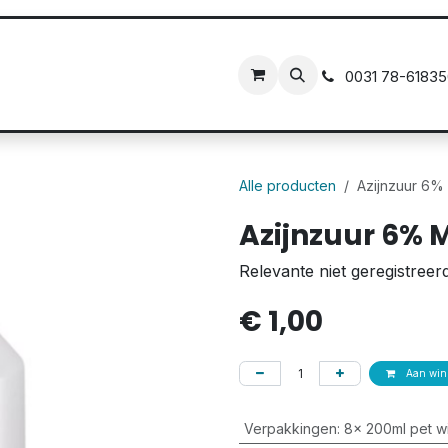
ct
0031 78
-6183
Alle producten
Azijnzuur 6%
Azijnzuur 6% 
Relevante niet geregistreer
€
1,00
Aan wink
Verpakkingen
:
8x 200ml pet wi