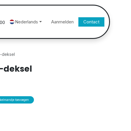
Nederlands
Aanmelden
Contact
500
t-deksel
-deksel
elmandje toevoegen