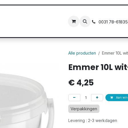
ct
0031 78
-6183
Alle producten
Emmer 10L wi
Emmer 10L wit
€
4,25
Aan wink
Verpakkingen
Levering : 2-3 werkdagen